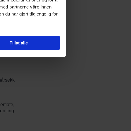
noen
 med partnerne våre innen
u har gjort tilgjengelig for
 nese og
ette
Tillat alle
bor er
 hårsekk
rflate,
oen ting