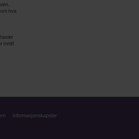
oven.
r om hva
 fravær
 inntil
ern
Informasjonskapsler