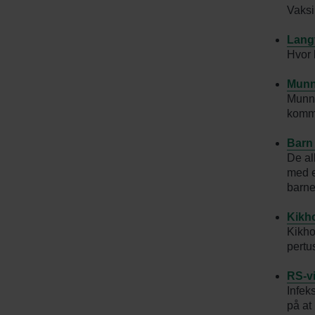
Vaksi
Langv
Hvor 
Munn
Munns
komme
Barn
De al
med e
barne
Kikh
Kikho
pertu
RS-vi
Infek
på at