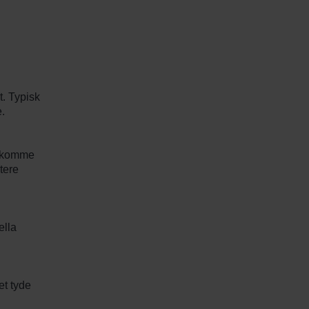
t. Typisk
.
n komme
tere
ella
et tyde