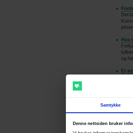
Ford
Det t
Kunns
prose
Hva e
Forkj
luftr
og hø
Er ø
Øyebe
innsi
Avhe
Mange
Samtykke
probl
Slik 
Denne nettsiden bruker inf
Nason
Vi bruker informasjonskapsler