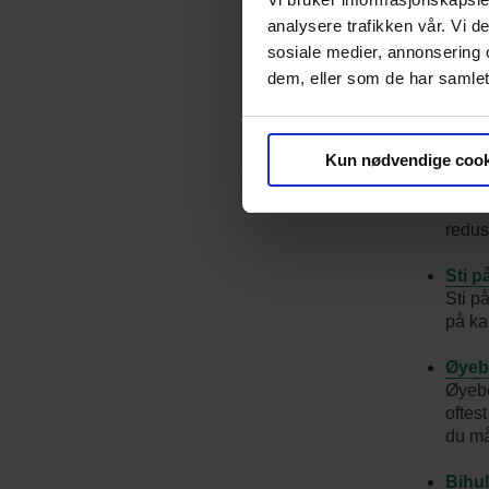
eksem
vanli
analysere trafikken vår. Vi 
sosiale medier, annonsering 
Hva e
dem, eller som de har samlet
Rinex
bihul
være e
Kun nødvendige cook
Neset
Neset
redus
Sti p
Sti på
på ka
Øyeb
Øyebe
oftest
du må
Bihu