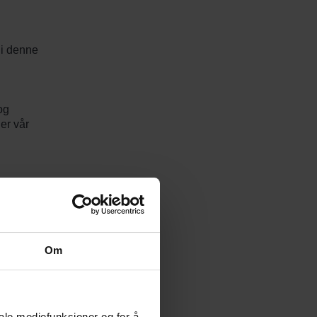
 i denne
og
er vår
flate og
m
Om
ese, for
iale mediefunksjoner og for å