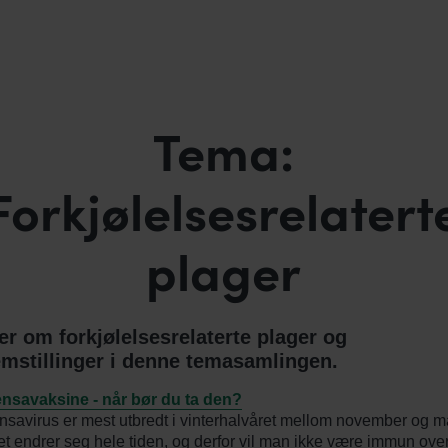
Tema:
Forkjølelsesrelatert
plager
r om forkjølelsesrelaterte plager og
mstillinger i denne temasamlingen.
ensavaksine - når bør du ta den?
ensavirus er mest utbredt i vinterhalvåret mellom november og m
et endrer seg hele tiden, og derfor vil man ikke være immun over 