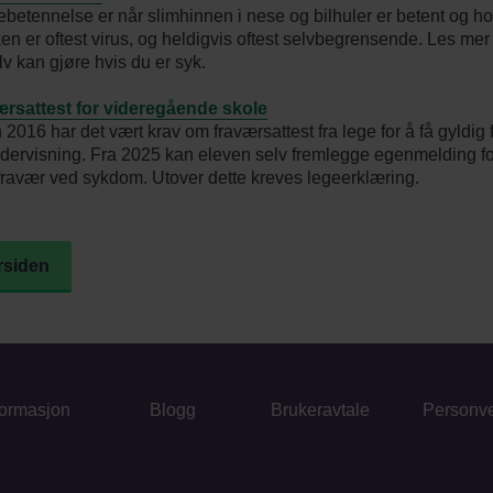
ebetennelse er når slimhinnen i nese og bilhuler er betent og h
en er oftest virus, og heldigvis oftest selvbegrensende. Les me
lv kan gjøre hvis du er syk.
rsattest for videregående skole
 2016 har det vært krav om fraværsattest fra lege for å få gyldig
ndervisning. Fra 2025 kan eleven selv fremlegge egenmelding for
ravær ved sykdom. Utover dette kreves legeerklæring.
orsiden
formasjon
Blogg
Brukeravtale
Personv