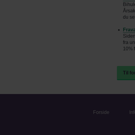
Bihul
Årsak
du se
Fravæ
Siden
fra u
10% f
Til f
Forside
In