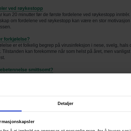
eler ved røykestopp
ar kun 20 minutter før de første fordelene ved røykestopp inntrèr.
kap om fordelene ved røykestopp kan være en stor motivasjon
ssen.
r forkjølelse?
ølelse er et folkelig begrep på virusinfeksjon i nese, svelg, hals 
ør. Tilstanden kan forekomme når som helst på året, men vanligst 
st.
yebetennelse smittsomt?
tennelse (øyekatarr, konjunktivitt) er en infeksjon på øyets over
den av øyelokkene. Vanligvis forårsaket av bakterier eller virus.
ngig av nesespray
 sliter med å være avhengig av nesespray. Her kan du lese o
Detaljer
emet og hva som kan gjøres for å få det bedre!
fungerer Nasonex
ormasjonskapsler
ex er en nesespray som brukes når man har tett og rennende n
 for å gi innhold og annonser et personlig preg, for å levere sos