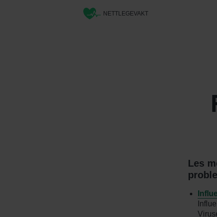
NETTLEGEVAKT
Les me
proble
Influ
Influ
Virus