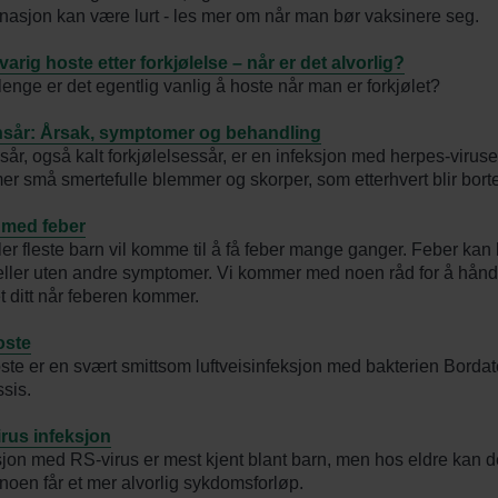
nasjon kan være lurt - les mer om når man bør vaksinere seg.
arig hoste etter forkjølelse – når er det alvorlig?
lenge er det egentlig vanlig å hoste når man er forkjølet?
sår: Årsak, symptomer og behandling
år, også kalt forkjølelsessår, er en infeksjon med herpes-viruse
r små smertefulle blemmer og skorper, som etterhvert blir borte
 med feber
ler fleste barn vil komme til å få feber mange ganger. Feber ka
ller uten andre symptomer. Vi kommer med noen råd for å hånd
t ditt når feberen kommer.
oste
ste er en svært smittsom luftveisinfeksjon med bakterien Bordat
ssis.
rus infeksjon
sjon med RS-virus er mest kjent blant barn, men hos eldre kan d
 noen får et mer alvorlig sykdomsforløp.