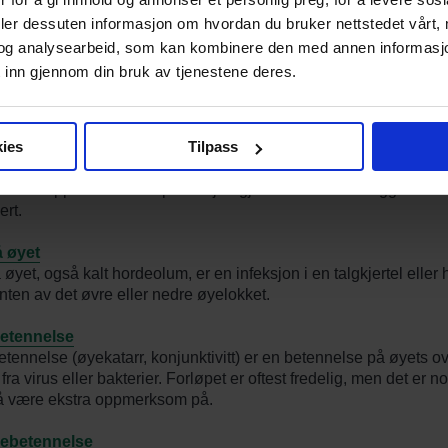
pel ved forkjølelse, bihulebetennelse og allergi. Vi svarer på 
ge spørsmål ved Nasonex.
deler dessuten informasjon om hvordan du bruker nettstedet vårt,
og analysearbeid, som kan kombinere den med annen informasjon d
r Rinexin?
 inn gjennom din bruk av tjenestene deres.
in er et legemiddel som blant annet virker inn på slimhinnene i
er for å skape mindre tetthet. Når nesespray ikke fungerer, kan d
t alternativ.
ies
Tilpass
etthet
etthet oppleves når luftpassasjen gjennom ett eller begge nese
ert.
å øyet
 øyet, også kalt hordeolum, er en infeksjon i en talgkjertel eller
nten av det øvre eller nedre øyelokket.
etennelse
tennelse (øyekatarr, konjunktivitt) er en betennelse på øyets ove
 fra virus eller bakterier. Forløpet er oftest fredelig, men det er n
 være ekstra oppmerksom på.
lebetennelse