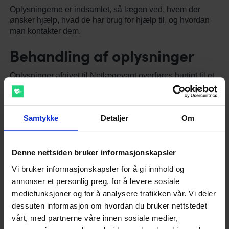
Oplysningerne er indsamlet, så lægen ved, hvem der
ønsker hjælp, hvad de har brug for hjælp til, og hvordan
man kontakter dem.
Behandling af oplysninger
Oplysninger afgivet til Netlægevagt overføres hurtigt til et
lukket journalsystem, der er i Norsk Helsenett (som i
almindelige lægehuse). I forbindelse med overførslen
opbevares persondata midlertidigt i kort tid på
Samtykke
Detaljer
Om
Netlægevagts internetserver, som er centralt placeret i
Europa under Googles strenge overvågning.
Opbevaring af information
Denne nettsiden bruker informasjonskapsler
Vi bruker informasjonskapsler for å gi innhold og
Mellemliggende lagrede oplysninger slettes så hurtigt
annonser et personlig preg, for å levere sosiale
som det er teknisk muligt efter overførsel til et lukket
mediefunksjoner og for å analysere trafikken vår. Vi deler
journalsystem.
dessuten informasjon om hvordan du bruker nettstedet
Ændring, sletning og adgang
vårt, med partnerne våre innen sosiale medier,